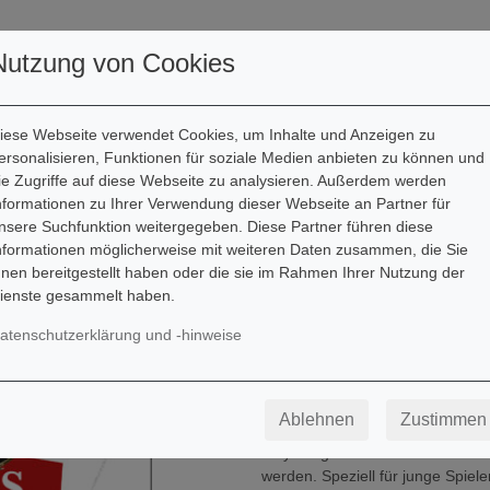
utoren
Downloads
Kontakt
Nutzung von Cookies
iese Webseite verwendet Cookies, um Inhalte und Anzeigen zu
ersonalisieren, Funktionen für soziale Medien anbieten zu können und
ie Zugriffe auf diese Webseite zu analysieren. Außerdem werden
Gerwin Eisenhauer
nformationen zu Ihrer Verwendung dieser Webseite an Partner für
nsere Suchfunktion weitergegeben. Diese Partner führen diese
The Christmas D
nformationen möglicherweise mit weiteren Daten zusammen, die Sie
hnen bereitgestellt haben oder die sie im Rahmen Ihrer Nutzung der
A groovy little Christmas!
ienste gesammelt haben.
Besetzung: Schlagzeug
atenschutzerklärung und -hinweise
Das "Christmas Drum Book" ist e
abwechslungsreichen Play-alongs
Palette reicht von bekannten So
Ablehnen
Zustimmen
zu Klassikern des deutschen Liedg
Playalong-Versionen können mi
werden. Speziell für junge Spiel