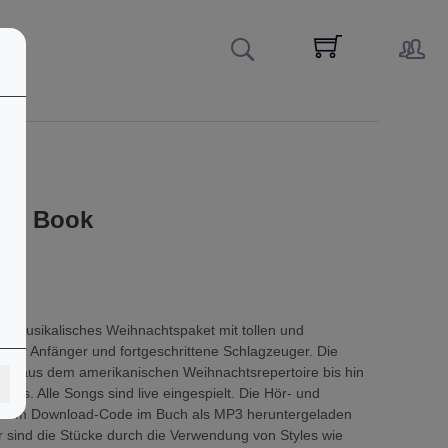
rum Book
in musikalisches Weihnachtspaket mit tollen und
 für Anfänger und fortgeschrittene Schlagzeuger. Die
ngs aus dem amerikanischen Weihnachtsrepertoire bis hin
uts. Alle Songs sind live eingespielt. Die Hör- und
t dem Download-Code im Buch als MP3 heruntergeladen
er sind die Stücke durch die Verwendung von Styles wie