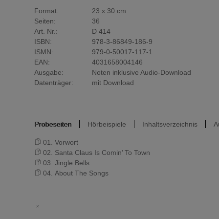
Format:
23 x 30 cm
Seiten:
36
Art. Nr.:
D 414
ISBN:
978-3-86849-186-9
ISMN:
979-0-50017-117-1
EAN:
4031658004146
Ausgabe:
Noten inklusive Audio-Download
Datenträger:
mit Download
Probeseiten
Hörbeispiele
Inhaltsverzeichnis
A
01. Vorwort
02. Santa Claus Is Comin’ To Town
03. Jingle Bells
04. About The Songs