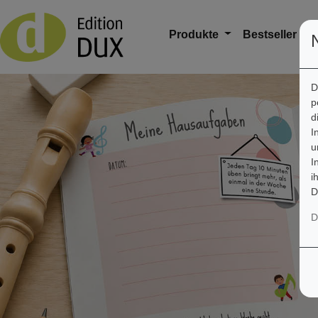
Produkte
Bestseller
A
D
p
d
I
u
I
i
D
D