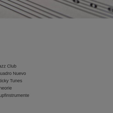
azz Club
uadro Nuevo
ticky Tunes
heorie
upfinstrumente