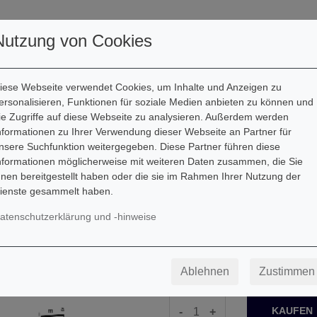
utoren
Downloads
Kontakt
Nutzung von Cookies
iese Webseite verwendet Cookies, um Inhalte und Anzeigen zu
ersonalisieren, Funktionen für soziale Medien anbieten zu können und
ie Zugriffe auf diese Webseite zu analysieren. Außerdem werden
nformationen zu Ihrer Verwendung dieser Webseite an Partner für
Cancion de cuna
nsere Suchfunktion weitergegeben. Diese Partner führen diese
nformationen möglicherweise mit weiteren Daten zusammen, die Sie
Downloadartikel
hnen bereitgestellt haben oder die sie im Rahmen Ihrer Nutzung der
ienste gesammelt haben.
Mexiko
atenschutzerklärung und -hinweise
Besetzung: Gitarre
1,49
€
Ablehnen
Zustimmen
-
+