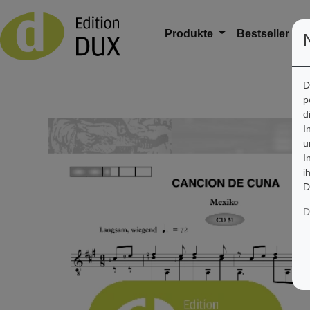
Produkte
Bestseller
A
D
p
d
I
u
I
i
D
D