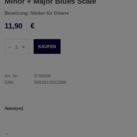
Minor + Major Blues Scale
Besetzung: Sticker für Gitarre
11,90
€
-
+
Art. Nr.:
D 99006
EAN:
0683813332508
Autor(en)