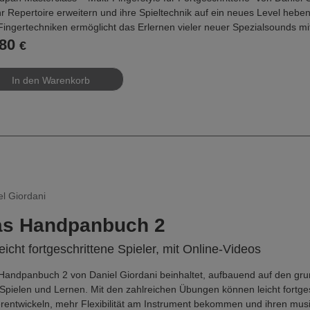
ihr Repertoire erweitern und ihre Spieltechnik auf ein neues Level he
Fingertechniken ermöglicht das Erlernen vieler neuer Spezialsounds mi
80
ballen. Ausgehend von Fingertechniken indischer und arabischer Trom
€
lexeres Handpanspiel erlernt werden.
uch mit mehr als 140 Seiten und 76 Video-Links ist als aufbauender Kur
lexere Bewegungsabläufe wie Splithand, Fingerflip-Rolls, Ornamentier
ves und Übungen machen das Lernen der Techniken freudvoll und span
tionssymbolen macht die neuen Sounds und Techniken leicht verständl
nline aufrufbaren Videos helfen, die zahlreichen Übungen anschaulich 
ani legt dabei Wert auf einen entspannten und spielerischen Ansatz, be
lvollen Ausdruck dient. Eine kurze Videoeinführung in das Buch finden
el Giordani
s://vimeo.com/1195908948/4834b75dd1
s Handpanbuch 2
t:
ezialsounds - unterschiedliche Taks und Dums
leicht fortgeschrittene Spieler, mit Online-Videos
fekte wie Wah-Wah oder Superbass
ue Schlagtechniken wie Snaps und Flicks
Handpanbuch 2 von Daniel Giordani beinhaltet, aufbauend auf den grun
umen-Splithand
Spielen und Lernen. Mit den zahlreichen Übungen können leicht fortges
ische Splithand
erentwickeln, mehr Flexibilität am Instrument bekommen und ihren mus