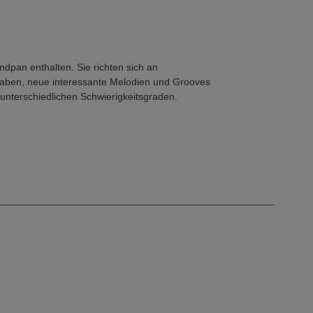
dpan enthalten. Sie richten sich an
haben, neue interessante Melodien und Grooves
 unterschiedlichen Schwierigkeitsgraden.
y laden ein, sich ganz ins Spiel der Handpan zu
liche Lernhilfe. Alle Übungen sind für die Kurd-
n umsetzen.