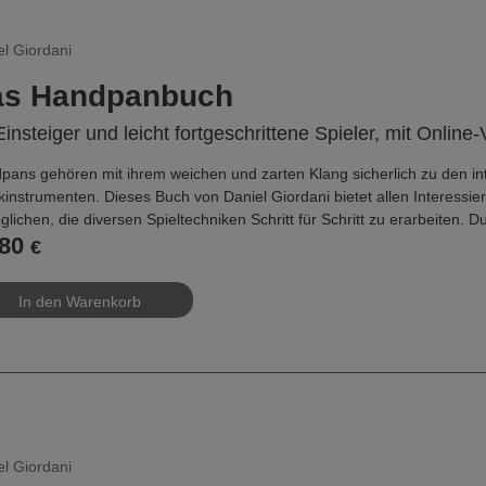
el Giordani
as Handpanbuch
Einsteiger und leicht fortgeschrittene Spieler, mit Online
pans gehören mit ihrem weichen und zarten Klang sicherlich zu den in
instrumenten. Dieses Buch von Daniel Giordani bietet allen Interessie
lichen, die diversen Spieltechniken Schritt für Schritt zu erarbeiten. Du
80
 man sehr schnell unterschiedliche Rhythmen spielen und diese mit sc
€
gen zur Koordination und Unabhängigkeit der Hände sowie zahlreiche
en sehr spannend. Auch für leicht fortgeschrittene Spieler hält das B
elschlägen reichlich Herausforderungen bereit. Sieben schöne Übungsst
 Auftritte. Die verlinkten Online-Videos geben neben den Noten eine se
den unterschiedlichsten Handpan-Skalen umsetzbar.
kurze Videoeinführung in das Buch finden Sie unter:
s://vimeo.com/696101627
el Giordani
 Ausgabe ist auch in englischer Sprache erhältlich: