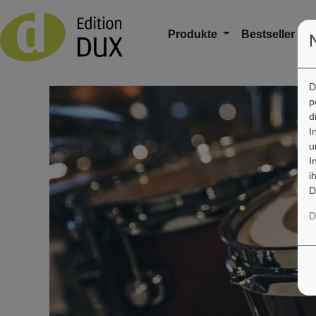
Produkte
Bestseller
A
D
p
d
I
u
I
i
D
D