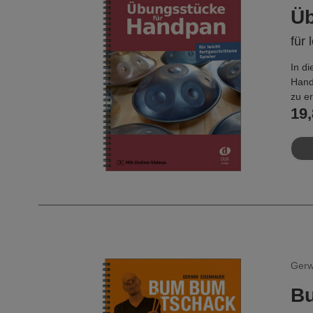
The 
Üb
für 
In d
Hand
zu er
19,
Stück
vert
Die v
Skal
Eine 
http
Gerw
B