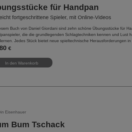
Handpan Book,
D 924
, ISBN 978-3-86849-385-6
ungsstücke für Handpan
leicht fortgeschrittene Spieler, mit Online-Videos
iesem Buch von Daniel Giordani sind zehn schöne Übungsstücke für Han
panspieler, die die grundlegenden Schlagtechniken kennen und Lust 
lernen. Jedes Stück bietet neue spieltechnische Herausforderungen in
80
€
e mit Titeln wie Inner Space, Free to be me, Dreamland oder Tranquilit
iefen und Zeit und Raum zu vergessen.
erlinkten Online-Videos geben neben der Notation eine sehr gute zusätz
a geschrieben, lassen sich aber auch mit anderen Handpanstimmunge
kurze Video-Einführung in das Buch finden Sie unter:
s://vimeo.com/918247123
in Eisenhauer
um Bum Tschack