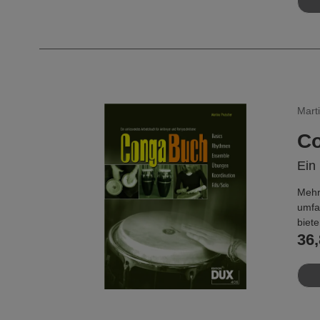
Mart
C
Ein
Mehr
umfa
biet
36,